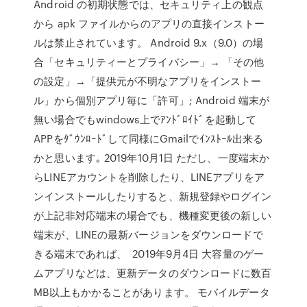
Android の初期状態では、セキュリティ上の観点
から apk ファイルからのアプリの直接インストー
ルは禁止されています。 Android 9.x（9.0）の場
合「セキュリティーとプライバシー」→ 「その他
の設定」→「提供元が不明なアプリをインストー
ル」から個別アプリ毎に「許可」; Android 端末が
無い場合でもwindows上でｱﾝﾄﾞﾛｲﾄﾞを起動して
APPをﾀﾞｳﾝﾛｰﾄﾞして同様にGmailでｲﾝｽﾄｰﾙ出来る
かと思います｡ 2019年10月1日 ただし、一度端末か
らLINEアカウントを削除したり、LINEアプリをア
ンインストールしたりすると、新規登録やログイン
が上記非対応端末の場合でも、機種変更後の新しい
端末が、LINEの最新バージョンをダウンロードで
きる端末であれば、 2019年9月4日 大容量のゲー
ムアプリなどは、更新データのダウンロードに数百
MB以上もかかることがあります。 モバイルデータ