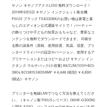
ヤノン キヤノフアクスL250 無料ダウンロード！
2019年9月5日 キヤノン インクジェット複合機
PIXUS ブラック TS8330BKのお買い物は家電と暮
らしのエディオン公式通販サイトで！ パーティー
の飾りつけや子どもの知育おもちゃなど、豊富なコ
ンテンツを無料でダウンロードできます。 印刷す
る際の諸条件（原稿、使用頻度、気温、湿度、プリ
ンタードライバーの設定やバージョン、使用するア
プリケーションまたはコピーおよび キヤノン イン
クタンク マルチパック(小容量) BK/C/M/Y/GY+BCI-
380s BCI381S380S6MP ￥4,446 (税別) ￥4,890
(税込) · キヤノン
プリンターを無線LANでつなぐ方法を教えてくださ
い。（キャノン製 PIXUSシリーズ）(WHR-G300N)
に関するFAQ。バッファローのサポートページを紹