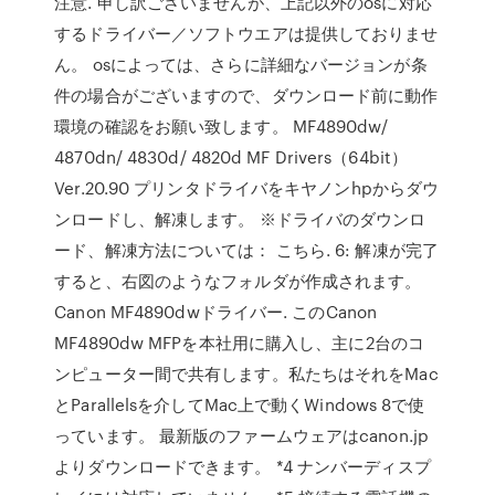
注意. 申し訳ございませんが、上記以外のosに対応
するドライバー／ソフトウエアは提供しておりませ
ん。 osによっては、さらに詳細なバージョンが条
件の場合がございますので、ダウンロード前に動作
環境の確認をお願い致します。 MF4890dw/
4870dn/ 4830d/ 4820d MF Drivers（64bit）
Ver.20.90 プリンタドライバをキヤノンhpからダウ
ンロードし、解凍します。 ※ドライバのダウンロ
ード、解凍方法については： こちら. 6: 解凍が完了
すると、右図のようなフォルダが作成されます。
Canon MF4890dwドライバー. このCanon
MF4890dw MFPを本社用に購入し、主に2台のコ
ンピューター間で共有します。私たちはそれをMac
とParallelsを介してMac上で動くWindows 8で使
っています。 最新版のファームウェアはcanon.jp
よりダウンロードできます。 *4 ナンバーディスプ