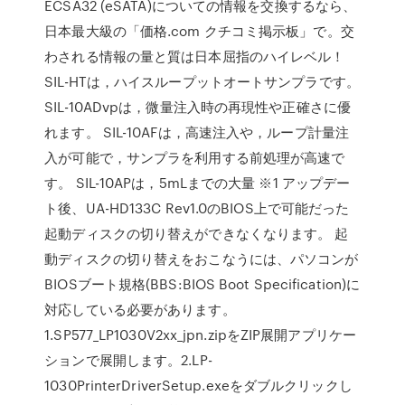
ECSA32 (eSATA)についての情報を交換するなら、
日本最大級の「価格.com クチコミ掲示板」で。交
わされる情報の量と質は日本屈指のハイレベル！
SIL-HTは，ハイスループットオートサンプラです。
SIL-10ADvpは，微量注入時の再現性や正確さに優
れます。 SIL-10AFは，高速注入や，ループ計量注
入が可能で，サンプラを利用する前処理が高速で
す。 SIL-10APは，5mLまでの大量 ※1 アップデー
ト後、UA-HD133C Rev1.0のBIOS上で可能だった
起動ディスクの切り替えができなくなります。 起
動ディスクの切り替えをおこなうには、パソコンが
BIOSブート規格(BBS:BIOS Boot Specification)に
対応している必要があります。
1.SP577_LP1030V2xx_jpn.zipをZIP展開アプリケー
ションで展開します。2.LP-
1030PrinterDriverSetup.exeをダブルクリックし