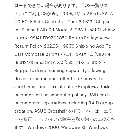
ロードできない場合があります。「OS一覧リス
ト」にご利用OSが表示 2009/07/05 2 Ports SATA
2.0 PCI-E Raid Controller Card SIL3132 Chipset
for Silicon RAID 0 1 Model #: 38A-Eka3101-vhicw
Item #: 9SIAKFD9Z00850 Return Policy: View
Return Policy $32.05 – $6.79 Shipping Add To
Cart Compare 2 Ports • ACPI, SATA 1.0 (SiI3114,
Sii3124-1), and SATA 2.0 (SiI3124-2, Sil3132) •
Supports drive roaming capability allowing
drives from one controller to be moved to
another without loss of data. • Employs a task
manager for the scheduling of any RAID or disk
management operations including RAID group
creation, ASUS Crosshair のドライバーは、エラ
ーを修正し、デバイスの障害を取り除くのに役立ち
ます。Windows 2000, Windows XP, Windows