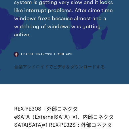
system is getting very slow and it looks
like interrupt problems. After sime time
windows froze because almost and a
watchdog of windows was getting
active.
LOADSLIBRARYSVHT.WEB.APP
音楽アンドロイドでビデオをダウンロードする
REX-PE30S：外部コネクタ
eSATA（ExternalSATA）×1、内部コネクタ
SATA(SATA)×1 REX-PE32S：外部コネクタ